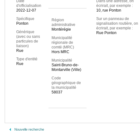
Date
Dans une adresse, on
d'officialisation
écrirait, par exemple :
2022-12-07
10, rue Ponton
Spécifique
Sur un panneau de
Région
Ponton
signalisation routière, on
administrative
écrirait, par exemple :
Montérégie
Générique
Rue Ponton
(avec ou sans
Municipalité
particules de
régionale de
liaison)
comté (MRC)
Rue
Hors MRC
Type d'entité
Municipalité
Rue
Saint-Bruno-de-
Montarville (Ville)
Code
géographique de
la municipalité
58037
Nouvelle recherche