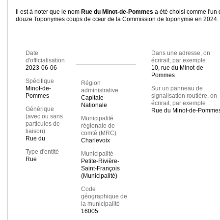
Il est à noter que le nom
Rue du Minot-de-Pommes
a été choisi comme l'un
douze Toponymes coups de cœur de la Commission de toponymie en 2024.
Date
Dans une adresse, on
d'officialisation
écrirait, par exemple :
2023-06-06
10, rue du Minot-de-
Pommes
Spécifique
Région
Minot-de-
Sur un panneau de
administrative
Pommes
signalisation routière, on
Capitale-
écrirait, par exemple :
Nationale
Générique
Rue du Minot-de-Pomme
(avec ou sans
Municipalité
particules de
régionale de
liaison)
comté (MRC)
Rue du
Charlevoix
Type d'entité
Municipalité
Rue
Petite-Rivière-
Saint-François
(Municipalité)
Code
géographique de
la municipalité
16005