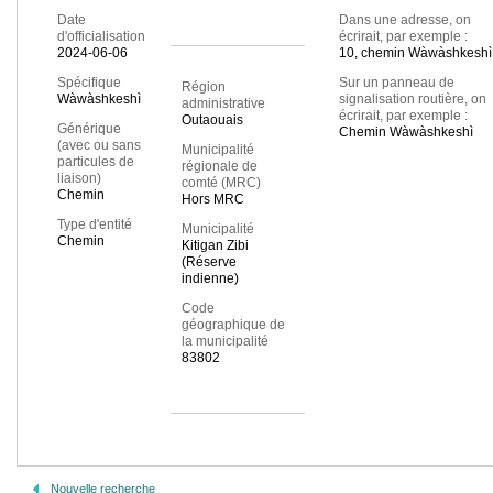
Date
Dans une adresse, on
d'officialisation
écrirait, par exemple :
2024-06-06
10, chemin Wàwàshkeshì
Spécifique
Sur un panneau de
Région
Wàwàshkeshì
signalisation routière, on
administrative
écrirait, par exemple :
Outaouais
Générique
Chemin Wàwàshkeshì
(avec ou sans
Municipalité
particules de
régionale de
liaison)
comté (MRC)
Chemin
Hors MRC
Type d'entité
Municipalité
Chemin
Kitigan Zibi
(Réserve
indienne)
Code
géographique de
la municipalité
83802
Nouvelle recherche