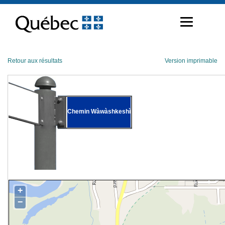
Passer
au
contenu
Retour aux résultats
Version imprimable
Chemin Wàwàshkeshì
+
−