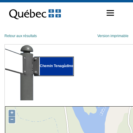
Passer
au
contenu
Retour aux résultats
Version imprimable
Chemin Tenagàdino
+
−