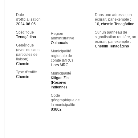
Date
Dans une adresse, on
d'officialisation
écrirait, par exemple :
2024-06-06
10, chemin Tenagàdino
Spécifique
Sur un panneau de
Région
Tenagàdino
signalisation routière, on
administrative
écrirait, par exemple :
Outaouais
Générique
Chemin Tenagàdino
(avec ou sans
Municipalité
particules de
régionale de
liaison)
comté (MRC)
Chemin
Hors MRC
Type d'entité
Municipalité
Chemin
Kitigan Zibi
(Réserve
indienne)
Code
géographique de
la municipalité
83802