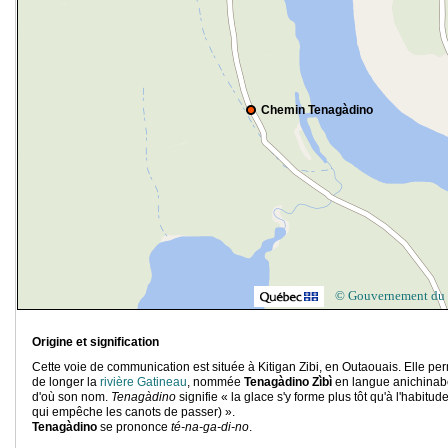
Chemin Tenagàdino
© Gouvernement du
Origine et signification
Cette voie de communication est située à Kitigan Zibi, en Outaouais. Elle pe
de longer la
rivière Gatineau
, nommée
Tenagàdino Zìbì
en langue anichinab
d'où son nom.
Tenagàdino
signifie « la glace s'y forme plus tôt qu'à l'habitud
qui empêche les canots de passer) ».
Tenagàdino
se prononce
té-na-ga-di-no
.