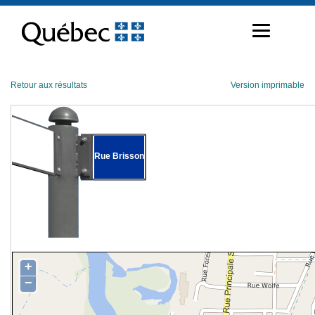
Passer
au
contenu
Retour aux résultats
Version imprimable
Rue Brisson
+
−