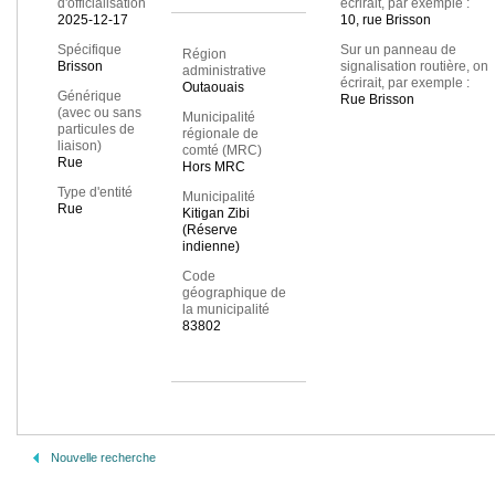
d'officialisation
écrirait, par exemple :
2025-12-17
10, rue Brisson
Spécifique
Sur un panneau de
Région
Brisson
signalisation routière, on
administrative
écrirait, par exemple :
Outaouais
Générique
Rue Brisson
(avec ou sans
Municipalité
particules de
régionale de
liaison)
comté (MRC)
Rue
Hors MRC
Type d'entité
Municipalité
Rue
Kitigan Zibi
(Réserve
indienne)
Code
géographique de
la municipalité
83802
Nouvelle recherche