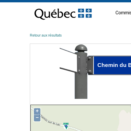
Passer
au
Commis
contenu
Retour aux résultats
Chemin du 
+
−