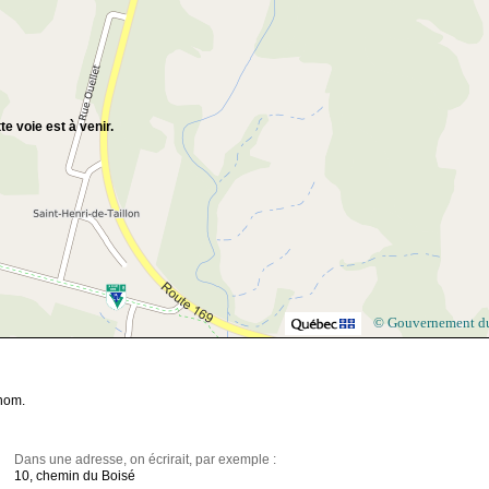
te voie est à venir.
© Gouvernement d
 nom.
Dans une adresse, on écrirait, par exemple :
10, chemin du Boisé