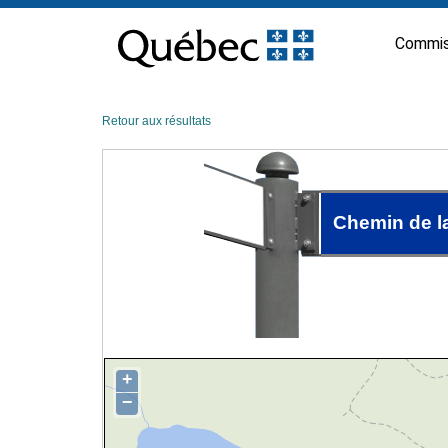
Passer
au
Commis
contenu
Retour aux résultats
Chemin de l
+
−