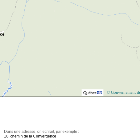
nce
© Gouvernement d
Dans une adresse, on écrirait, par exemple :
10, chemin de la Convergence