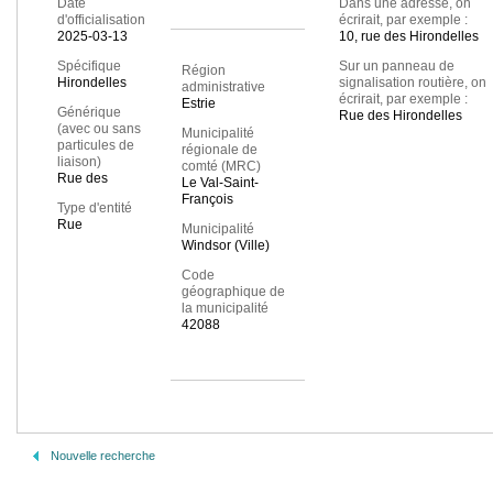
Date
Dans une adresse, on
d'officialisation
écrirait, par exemple :
2025-03-13
10, rue des Hirondelles
Spécifique
Sur un panneau de
Région
Hirondelles
signalisation routière, on
administrative
écrirait, par exemple :
Estrie
Générique
Rue des Hirondelles
(avec ou sans
Municipalité
particules de
régionale de
liaison)
comté (MRC)
Rue des
Le Val-Saint-
François
Type d'entité
Rue
Municipalité
Windsor (Ville)
Code
géographique de
la municipalité
42088
Nouvelle recherche