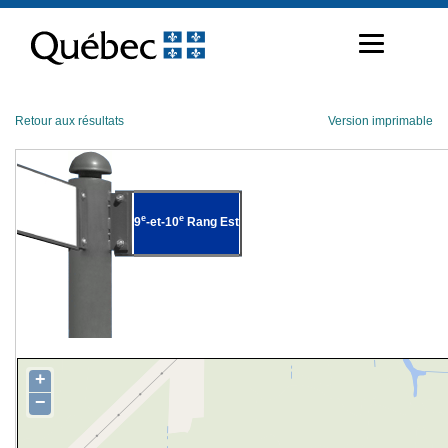
Passer
au
contenu
Retour aux résultats
Version imprimable
e
e
9
-et-10
Rang Est
+
−