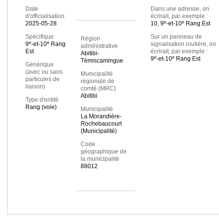
Date
Dans une adresse, on
d'officialisation
écrirait, par exemple :
e
e
2025-05-28
10, 9
-et-10
Rang Est
Spécifique
Sur un panneau de
Région
e
e
9
-et-10
Rang
signalisation routière, on
administrative
Est
écrirait, par exemple :
Abitibi-
e
e
9
-et-10
Rang Est
Témiscamingue
Générique
(avec ou sans
Municipalité
particules de
régionale de
liaison)
comté (MRC)
Abitibi
Type d'entité
Rang (voie)
Municipalité
La Morandière-
Rochebaucourt
(Municipalité)
Code
géographique de
la municipalité
88012