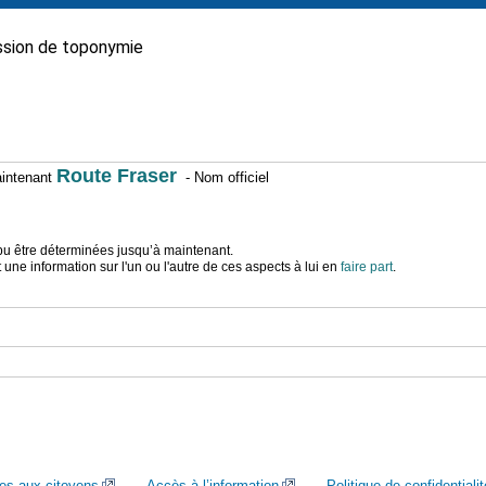
sion de toponymie
Route Fraser
maintenant
- Nom officiel
t pu être déterminées jusqu’à maintenant.
ne information sur l'un ou l'autre de ces aspects à lui en
faire part
.
ces aux citoyens
Accès à l’information
Politique de confidentialit