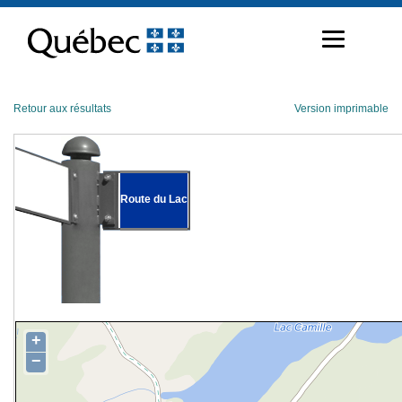
Passer
au
contenu
Retour aux résultats
Version imprimable
Route du Lac
+
−