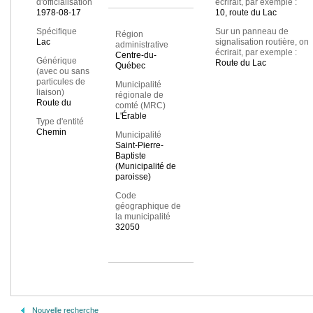
d'officialisation
écrirait, par exemple :
1978-08-17
10, route du Lac
Spécifique
Sur un panneau de
Région
Lac
signalisation routière, on
administrative
écrirait, par exemple :
Centre-du-
Générique
Route du Lac
Québec
(avec ou sans
particules de
Municipalité
liaison)
régionale de
Route du
comté (MRC)
L'Érable
Type d'entité
Chemin
Municipalité
Saint-Pierre-
Baptiste
(Municipalité de
paroisse)
Code
géographique de
la municipalité
32050
Nouvelle recherche