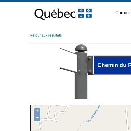
Passer
au
Commis
contenu
Retour aux résultats
Chemin du R
+
−