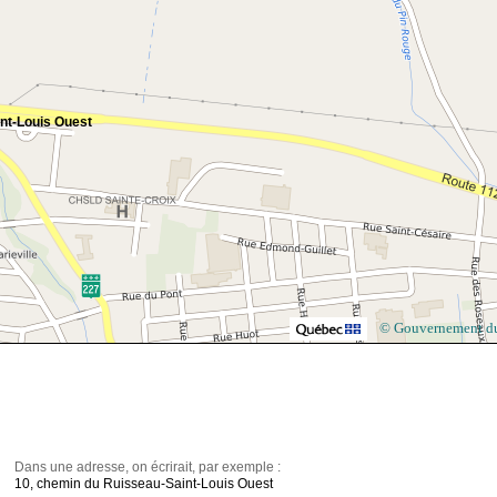
nt-Louis Ouest
© Gouvernement d
Dans une adresse, on écrirait, par exemple :
10, chemin du Ruisseau-Saint-Louis Ouest