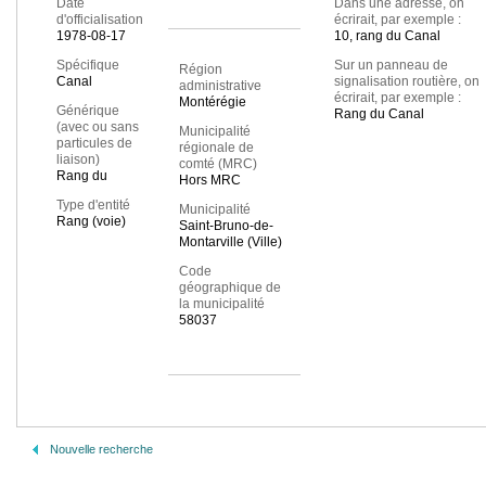
Date
Dans une adresse, on
d'officialisation
écrirait, par exemple :
1978-08-17
10, rang du Canal
Spécifique
Sur un panneau de
Région
Canal
signalisation routière, on
administrative
écrirait, par exemple :
Montérégie
Générique
Rang du Canal
(avec ou sans
Municipalité
particules de
régionale de
liaison)
comté (MRC)
Rang du
Hors MRC
Type d'entité
Municipalité
Rang (voie)
Saint-Bruno-de-
Montarville (Ville)
Code
géographique de
la municipalité
58037
Nouvelle recherche