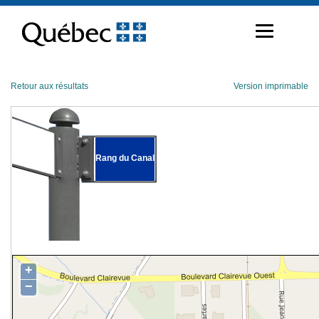
Passer
au
contenu
Retour aux résultats
Version imprimable
Rang du Canal
+
−