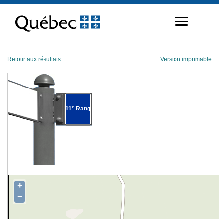
Passer
au
contenu
Retour aux résultats
Version imprimable
e
11
Rang
+
−