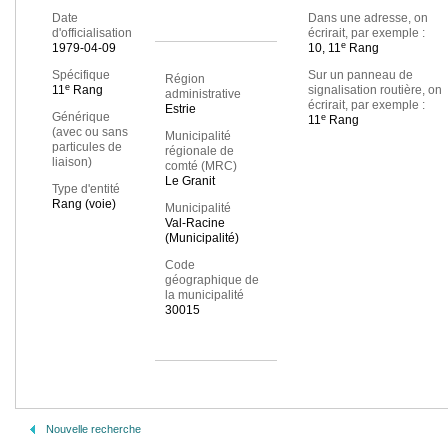
Date
Dans une adresse, on
d'officialisation
écrirait, par exemple :
e
1979-04-09
10, 11
Rang
Spécifique
Sur un panneau de
Région
e
11
Rang
signalisation routière, on
administrative
écrirait, par exemple :
Estrie
Générique
e
11
Rang
(avec ou sans
Municipalité
particules de
régionale de
liaison)
comté (MRC)
Le Granit
Type d'entité
Rang (voie)
Municipalité
Val-Racine
(Municipalité)
Code
géographique de
la municipalité
30015
Nouvelle recherche