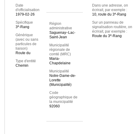
Date
Dans une adresse, on
d'officialisation
écrirait, par exemple :
e
1979-02-26
10, route du 3
-Rang
Spécifique
Sur un panneau de
Région
e
3
-Rang
signalisation routière, on
administrative
écrirait, par exemple :
Saguenay–Lac-
Générique
e
Route du 3
-Rang
Saint-Jean
(avec ou sans
particules de
Municipalité
liaison)
régionale de
Route du
comté (MRC)
Maria-
Type d'entité
Chapdelaine
Chemin
Municipalité
Notre-Dame-de-
Lorette
(Municipalité)
Code
géographique de
la municipalité
92060