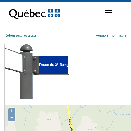
Passer
au
contenu
Retour aux résultats
Version imprimable
e
Route du 3
-Rang
+
−