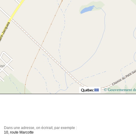
© Gouvernement d
Dans une adresse, on écrirait, par exemple :
10, route Marcotte