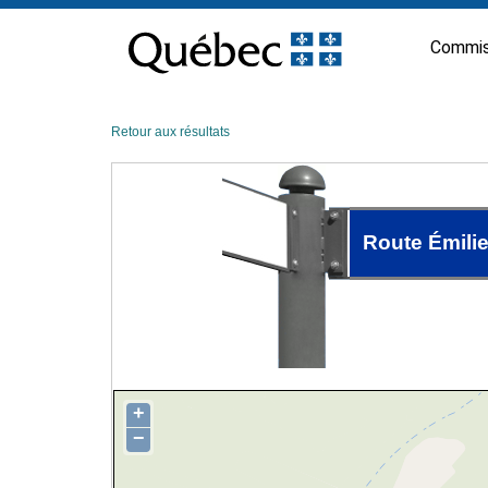
Passer
au
Commis
contenu
Retour aux résultats
Route Émili
+
−