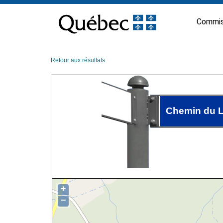
Passer
au
Commis
contenu
Retour aux résultats
Chemin du L
+
−