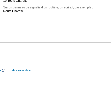
10, route Charette
Sur un panneau de signalisation routière, on écrirait, par exemple :
Route Charette
é
Accessibilité