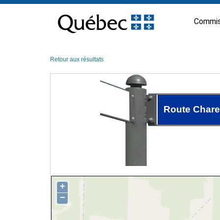
Passer
au
Commis
contenu
Retour aux résultats
Route Chare
+
−