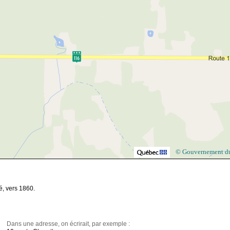
© Gouvernement d
é, vers 1860.
Dans une adresse, on écrirait, par exemple :