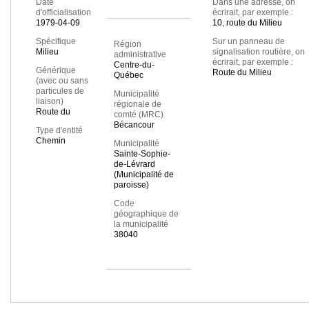
Date
Dans une adresse, on
d'officialisation
écrirait, par exemple :
1979-04-09
10, route du Milieu
Spécifique
Sur un panneau de
Région
Milieu
signalisation routière, on
administrative
écrirait, par exemple :
Centre-du-
Générique
Route du Milieu
Québec
(avec ou sans
particules de
Municipalité
liaison)
régionale de
Route du
comté (MRC)
Bécancour
Type d'entité
Chemin
Municipalité
Sainte-Sophie-
de-Lévrard
(Municipalité de
paroisse)
Code
géographique de
la municipalité
38040