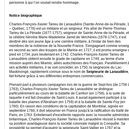
personne à qui l’on voulait rendre hommage.
Notice biographique
Charles-François-Xavier Tarieu de Lanaudière (Sainte-Anne-de-la-Pérade, 
– Québec, 1776) est un militaire et un seigneur. Fils aîné de Pierre-Thomas
Tarieu de La Pérade (1677-1757), seigneur de Sainte-Anne-de-la-Pérade, et
la célèbre héroïne Marie-Madeleine Jarret de Verchères (1678-1747), il est
destiné dès son jeune âge à une carrière militaire, à l'instar de bien des
membres de la noblesse de la Nouvelle-France. S'engageant comme ensei
en second au sein des troupes de la Marine en 1727, il est promu enseigne 
pied en 1734, puis lieutenant en 1742. Charles-François-Xavier Tarieu de
Lanaudière obtient ensuite le grade de capitaine en 1749, au terme d'une
mission auprès des Miamis, alliés autochtones des Français. Parallèlement 
ses activités militaires, il se voit concéder, en 1750, la seigneurie du Lac-
Maskinongé, rapidement connue sous le nom de
Seigneurie de Lanaudière
fait fortune grâce à ses différentes entreprises commerciales.
Prenant part à plusieurs campagnes lors de la guerre de Sept Ans (de 1756 
1763), Charles-François-Xavier Tarieu de Lanaudière se distingue
particulièrement au cours de la bataille de Carillon (en 1758), à la suite de
laquelle il est fait chevalier de Saint-Louis. Il aurait également participé à la
bataille des plaines d'Abraham (en 1759) et à la bataille de Sainte-Foy (en
1760). En raison des conditions de la capitulation de Montréal, signée en
septembre 1760, il doit séjourner en France jusqu'à la ratification du traité de
Paris, en 1763. Entretenant d'excellents rapports avec la nouvelle administra
britannique, Charles-François-Xavier Tarieu de Lanaudière réussit à mainten
sa position avantageuse dans la société coloniale malgré la Conquête. Sa
prospérité lui permet d'acquérir la seigneurie Saint-Vallier en 1767 et la