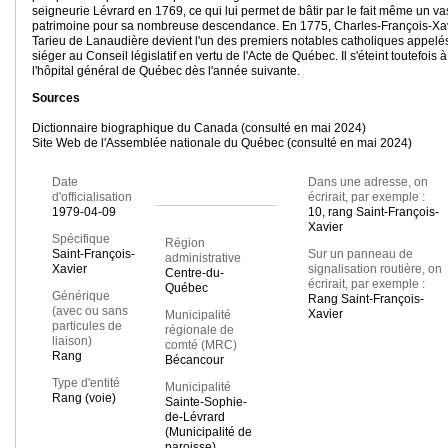
seigneurie Lévrard en 1769, ce qui lui permet de bâtir par le fait même un va
patrimoine pour sa nombreuse descendance. En 1775, Charles-François-Xa
Tarieu de Lanaudière devient l'un des premiers notables catholiques appelé
siéger au Conseil législatif en vertu de l'Acte de Québec. Il s'éteint toutefois à
l'hôpital général de Québec dès l'année suivante.
Sources
Dictionnaire biographique du Canada (consulté en mai 2024)
Site Web de l'Assemblée nationale du Québec (consulté en mai 2024)
Date
Dans une adresse, on
d'officialisation
écrirait, par exemple :
1979-04-09
10, rang Saint-François-
Xavier
Spécifique
Région
Saint-François-
Sur un panneau de
administrative
Xavier
signalisation routière, on
Centre-du-
écrirait, par exemple :
Québec
Générique
Rang Saint-François-
(avec ou sans
Xavier
Municipalité
particules de
régionale de
liaison)
comté (MRC)
Rang
Bécancour
Type d'entité
Municipalité
Rang (voie)
Sainte-Sophie-
de-Lévrard
(Municipalité de
paroisse)