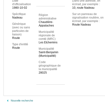
Date
Dans une adresse, on
d'officialisation
écrirait, par exemple :
1980-10-02
10, route Nadeau
Spécifique
Sur un panneau de
Région
Nadeau
signalisation routière, on
administrative
écrirait, par exemple :
Chaudière-
Générique
Route Nadeau
Appalaches
(avec ou sans
particules de
Municipalité
liaison)
régionale de
Route
comté (MRC)
Les Etchemins
Type d'entité
Route
Municipalité
Saint-Benjamin
(Municipalité)
Code
géographique de
la municipalité
28025
Nouvelle recherche