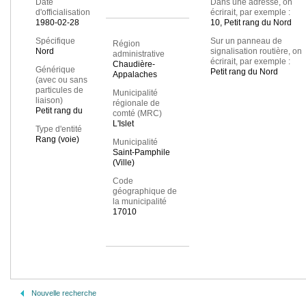
Date
Dans une adresse, on
d'officialisation
écrirait, par exemple :
1980-02-28
10, Petit rang du Nord
Spécifique
Sur un panneau de
Région
Nord
signalisation routière, on
administrative
écrirait, par exemple :
Chaudière-
Générique
Petit rang du Nord
Appalaches
(avec ou sans
particules de
Municipalité
liaison)
régionale de
Petit rang du
comté (MRC)
L'Islet
Type d'entité
Rang (voie)
Municipalité
Saint-Pamphile
(Ville)
Code
géographique de
la municipalité
17010
Nouvelle recherche