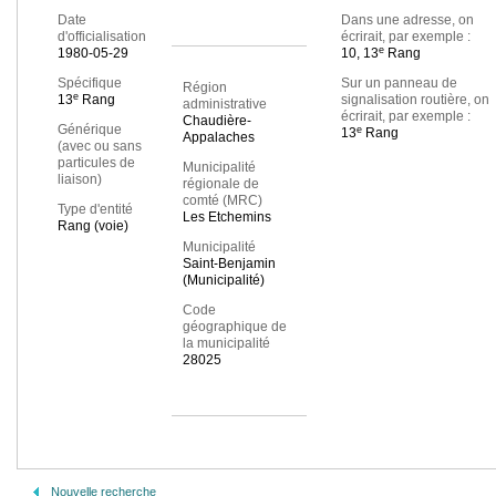
Date
Dans une adresse, on
d'officialisation
écrirait, par exemple :
e
1980-05-29
10, 13
Rang
Spécifique
Sur un panneau de
Région
e
13
Rang
signalisation routière, on
administrative
écrirait, par exemple :
Chaudière-
Générique
e
13
Rang
Appalaches
(avec ou sans
particules de
Municipalité
liaison)
régionale de
comté (MRC)
Type d'entité
Les Etchemins
Rang (voie)
Municipalité
Saint-Benjamin
(Municipalité)
Code
géographique de
la municipalité
28025
Nouvelle recherche