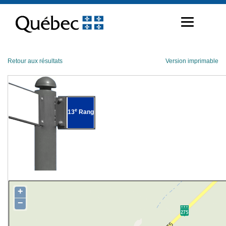
Passer
au
contenu
Retour aux résultats
Version imprimable
e
13
Rang
+
−