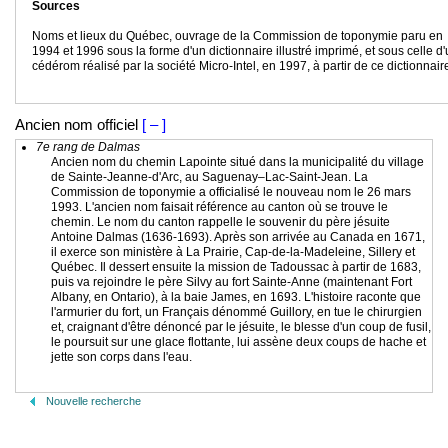
Sources
Noms et lieux du Québec, ouvrage de la Commission de toponymie paru en
1994 et 1996 sous la forme d'un dictionnaire illustré imprimé, et sous celle d
cédérom réalisé par la société Micro-Intel, en 1997, à partir de ce dictionnair
Ancien nom officiel
[ – ]
7e rang de Dalmas
Ancien nom du chemin Lapointe situé dans la municipalité du village
de Sainte-Jeanne-d'Arc, au Saguenay–Lac-Saint-Jean. La
Commission de toponymie a officialisé le nouveau nom le 26 mars
1993. L'ancien nom faisait référence au canton où se trouve le
chemin. Le nom du canton rappelle le souvenir du père jésuite
Antoine Dalmas (1636-1693). Après son arrivée au Canada en 1671,
il exerce son ministère à La Prairie, Cap-de-la-Madeleine, Sillery et
Québec. Il dessert ensuite la mission de Tadoussac à partir de 1683,
puis va rejoindre le père Silvy au fort Sainte-Anne (maintenant Fort
Albany, en Ontario), à la baie James, en 1693. L'histoire raconte que
l'armurier du fort, un Français dénommé Guillory, en tue le chirurgien
et, craignant d'être dénoncé par le jésuite, le blesse d'un coup de fusil,
le poursuit sur une glace flottante, lui assène deux coups de hache et
jette son corps dans l'eau.
Nouvelle recherche