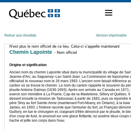
Passer
au
contenu
Retour aux résultats
Version imprimable
N’est plus le nom officiel de ce lieu. Celui-ci s’appelle maintenant
Chemin Lapointe
- Nom officiel
Origine et signification
Ancien nom du chemin Lapointe situé dans la municipalité du village de Sain
Jeanne-d'Arc, au Saguenay–Lac-Saint-Jean. La Commission de toponymie 
officialisé le nouveau nom le 26 mars 1993. L'ancien nom faisait référence a
canton où se trouve le chemin. Le nom du canton rappelle le souvenir du pè
jésuite Antoine Dalmas (1636-1693). Après son arrivée au Canada en 1671, i
exerce son ministère à La Prairie, Cap-de-la-Madeleine, Sillery et Québec. Il
dessert ensuite la mission de Tadoussac à partir de 1683, puis va rejoindre l
père Silvy au fort Sainte-Anne (maintenant Fort Albany, en Ontario), à la baie
James, en 1693. L'histoire raconte que l'armurier du fort, un Français déno
Guillory, en tue le chirurgien et, craignant d'être dénoncé par le jésuite, le bl
d'un coup de fusil, le poursuit sur une glace flottante, lui assène deux coups 
hache et jette son corps dans l'eau.