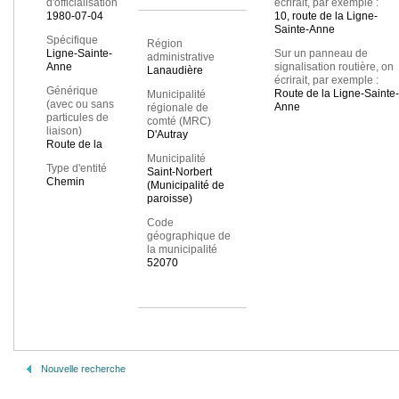
d'officialisation
écrirait, par exemple :
1980-07-04
10, route de la Ligne-
Sainte-Anne
Spécifique
Région
Ligne-Sainte-
Sur un panneau de
administrative
Anne
signalisation routière, on
Lanaudière
écrirait, par exemple :
Générique
Route de la Ligne-Sainte-
Municipalité
(avec ou sans
Anne
régionale de
particules de
comté (MRC)
liaison)
D'Autray
Route de la
Municipalité
Type d'entité
Saint-Norbert
Chemin
(Municipalité de
paroisse)
Code
géographique de
la municipalité
52070
Nouvelle recherche