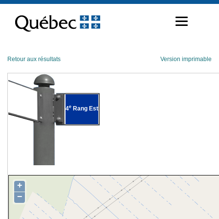
Passer
au
contenu
Retour aux résultats
Version imprimable
e
4
Rang Est
+
−