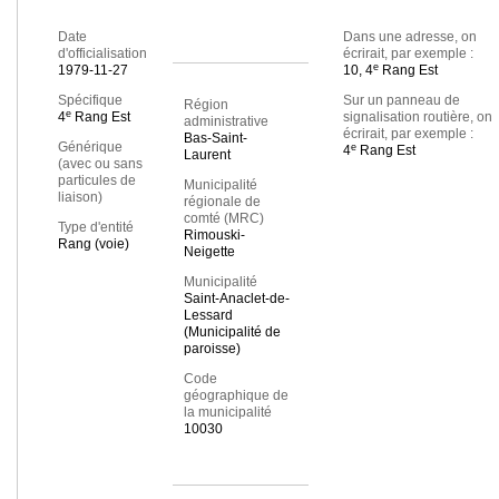
Date
Dans une adresse, on
d'officialisation
écrirait, par exemple :
e
1979-11-27
10, 4
Rang Est
Spécifique
Sur un panneau de
Région
e
4
Rang Est
signalisation routière, on
administrative
écrirait, par exemple :
Bas-Saint-
Générique
e
4
Rang Est
Laurent
(avec ou sans
particules de
Municipalité
liaison)
régionale de
comté (MRC)
Type d'entité
Rimouski-
Rang (voie)
Neigette
Municipalité
Saint-Anaclet-de-
Lessard
(Municipalité de
paroisse)
Code
géographique de
la municipalité
10030