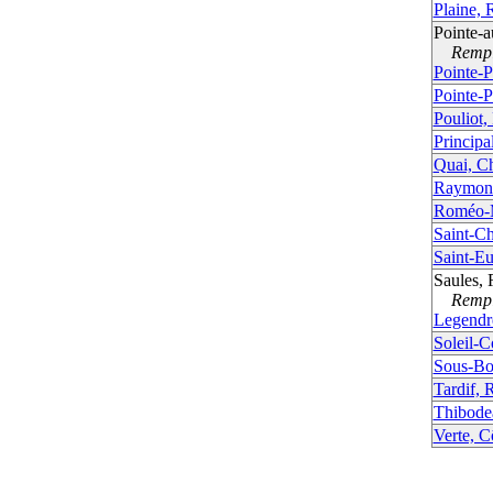
Plaine, 
Pointe-a
Rempla
Pointe-P
Pointe-P
Pouliot,
Principa
Quai, C
Raymond
Roméo-M
Saint-Ch
Saint-Eu
Saules, 
Rempla
Legendr
Soleil-
Sous-Boi
Tardif, 
Thibode
Verte, C