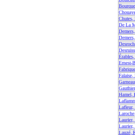
Bourque
Chouaye
Chutes,
De La M
Demers,
Demers,
Desroch
Desruiss
Érables
Ernest-B
Fabrique
Falaise,
Garneau
Gauthier
Hamel, 
Laflamm
Lafleur,
Laroche
Laurier,
Laurier,
Lauzé, 