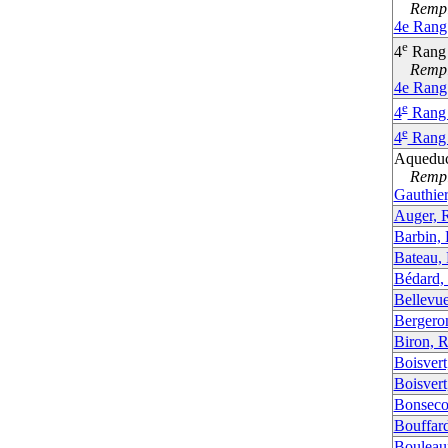
Rempla
4e Rang
e
4
Rang
Rempla
4e Rang
e
4
Rang 
e
4
Rang 
Aqueduc
Rempla
Gauthier
Auger, 
Barbin,
Bateau,
Bédard,
Bellevue
Bergero
Biron, 
Boisvert
Boisvert
Bonseco
Bouffar
Bouleau