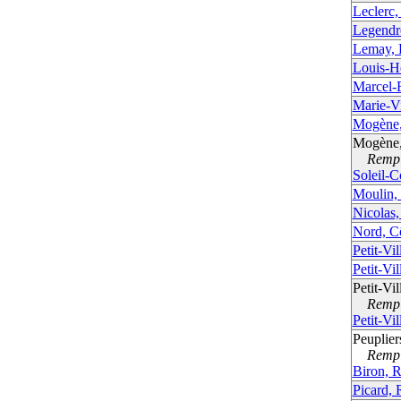
Leclerc,
Legendr
Lemay, 
Louis-H
Marcel-
Marie-Vi
Mogène,
Mogène,
Rempla
Soleil-
Moulin,
Nicolas,
Nord, C
Petit-Vi
Petit-Vi
Petit-Vi
Rempla
Petit-Vi
Peuplier
Rempla
Biron, 
Picard, 