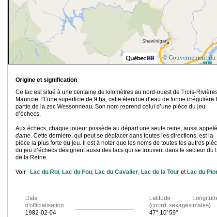
© Gouvernement du
Origine et signification
Ce lac est situé à une centaine de kilomètres au nord-ouest de Trois-Rivière
Mauricie. D’une superficie de 9 ha, cette étendue d’eau de forme irrégulière f
partie de la zec Wessonneau. Son nom reprend celui d’une pièce du jeu
d’échecs.
Aux échecs, chaque joueur possède au départ une seule reine, aussi appel
dame
. Cette dernière, qui peut se déplacer dans toutes les directions, est la
pièce la plus forte du jeu. Il est à noter que les noms de toutes les autres piè
du jeu d’échecs désignent aussi des lacs qui se trouvent dans le secteur du 
de la Reine.
Voir :
Lac du Roi
,
Lac du Fou
,
Lac du Cavalier
,
Lac de la Tour
et
Lac du Pio
Date
Latitude Longitud
d'officialisation
(coord. sexagésimales)
1982-02-04
47° 10' 59"