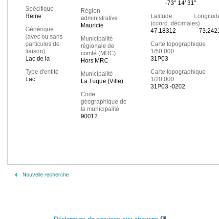
-73° 14' 31"
Spécifique
Région
Reine
Latitude Longitud
administrative
(coord. décimales)
Mauricie
Générique
47.18312
-73.242
(avec ou sans
Municipalité
particules de
Carte topographique
régionale de
liaison)
1/50 000
comté (MRC)
Lac de la
31P03
Hors MRC
Type d'entité
Carte topographique
Municipalité
Lac
1/20 000
La Tuque (Ville)
31P03 -0202
Code
géographique de
la municipalité
90012
Nouvelle recherche