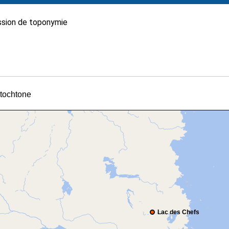
sion de toponymie
utochtone
Lac des Chefs