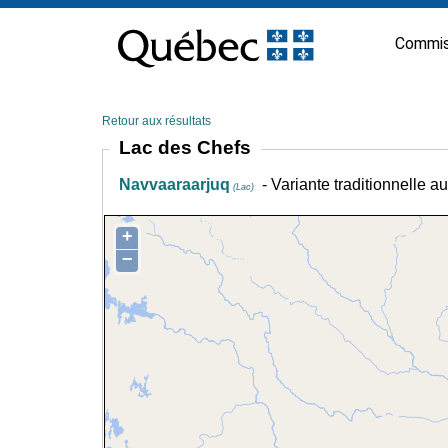
Passer
au
Commis
contenu
Retour aux résultats
Lac des Chefs
Navvaaraarjuq
- Variante traditionnelle a
(Lac)
+
−