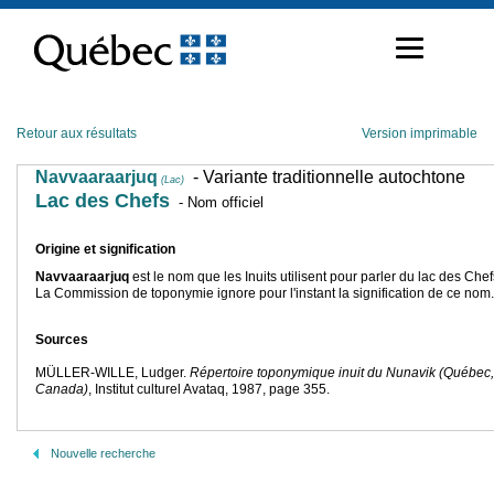
Passer
au
contenu
Retour aux résultats
Version imprimable
Navvaaraarjuq
- Variante traditionnelle autochtone
(Lac)
Lac des Chefs
- Nom officiel
Origine et signification
Navvaaraarjuq
est le nom que les Inuits utilisent pour parler du lac des Chef
La Commission de toponymie ignore pour l'instant la signification de ce nom.
Sources
MÜLLER-WILLE, Ludger.
Répertoire toponymique inuit du Nunavik (Québec,
Canada)
, Institut culturel Avataq, 1987, page 355.
Nouvelle recherche