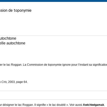
sion de toponymie
autochtone
nelle autochtone
ner le lac Roggan.
La Commission de toponymie ignore pour l’instant sa significatio
 Cris,
2003, page 64.
r désigner le lac Roggan. Il signifie « le lac doublé ». Voir aussi
Awichiwigamak
.