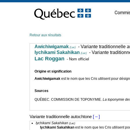
Passer
au
Commis
contenu
Retour aux résultats
Awichiwigamak
- Variante traditionnelle 
(Lac)
Iychikami Sakahikan
- Variante tradition
(Lac)
Lac Roggan
- Nom officiel
Origine et signification
Awichiwigamak
est le nom que les Cris utilisent pour désig
Sources
QUÉBEC. COMMISSION DE TOPONYMIE.
La toponymie des
Variante traditionnelle autochtone
[ – ]
Iychikami Sakahikan
(Lac)
Iychikami Sakahikan
est le nom que les Cris utilisent pou