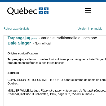
Passer
au
contenu
Retour aux résultats
Version imprimable
Tarpangajuq
- Variante traditionnelle autochtone
(Baie)
Baie Singer
- Nom officiel
Origine et signification
Tarpangajuq
est le nom que les Inuits utilisent pour désigner la baie Singer. Il
probablement référence à des terres basses.
Sources
COMMISSION DE TOPONYMIE. TOPOS, la banque interne de noms de lieux
Québec.
MÜLLER-WILLE, Ludger.
Répertoire toponymique inuit du Nunavik (Québec,
Canada)
, Institut culturel Avataq, 1987, page 362, 25A/03, numéro 2.