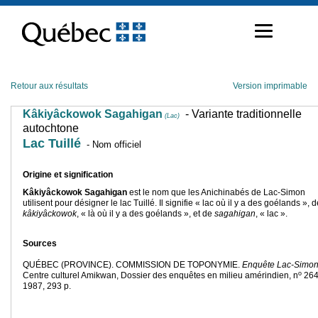
Passer
au
contenu
Retour aux résultats
Version imprimable
Kâkiyâckowok Sagahigan
- Variante traditionnelle
(Lac)
autochtone
Lac Tuillé
- Nom officiel
Origine et signification
Kâkiyâckowok Sagahigan
est le nom que les Anichinabés de Lac-Simon
utilisent pour désigner le lac Tuillé. Il signifie « lac où il y a des goélands », 
kâkiyâckowok
, « là où il y a des goélands », et de
sagahigan
, « lac ».
Sources
QUÉBEC (PROVINCE). COMMISSION DE TOPONYMIE.
Enquête Lac-Simo
o
Centre culturel Amikwan, Dossier des enquêtes en milieu amérindien, n
264
1987, 293 p.