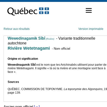
Passer
au
contenu
Retour aux résultats
Version imprimable
Wewedinagamik Sîbî
- Variante traditionnelle
(Rivière)
autochtone
Rivière Wetetnagami
- Nom officiel
Origine et signification
Wewedinagamik Sîbî
est le nom que les Anichinabés utilisent pour parler de
rivière Wetetnagami. Il signifie « là où la rivière et une montagne sont face à
face ».
Sources
QUÉBEC. COMMISSION DE TOPONYMIE.
La toponymie des Algonquins
, 1
page 139.
Ancien nom officiel
[ – ]