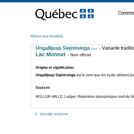
Passer
au
Commis
contenu
Retour aux résultats
Ungallijuap Siqinirsinga
- Variante tradit
(Lac)
Lac Monnet
- Nom officiel
Origine et signification
Ungallijuap Siqinirsinga
est le nom que les Inuits utilisent 
Sources
MÜLLER-WILLE, Ludger.
Répertoire toponymique inuit du 
Nouvelle recherche