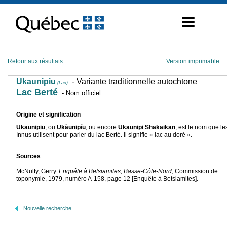
Passer
au
contenu
Retour aux résultats
Version imprimable
Ukaunipiu
- Variante traditionnelle autochtone
(Lac)
Lac Berté
- Nom officiel
Origine et signification
Ukaunipiu
, ou
Ukâunipîu
,
ou encore
Ukaunipi Shakaikan
, est le nom que le
Innus utilisent pour parler du lac Berté. Il signifie « lac au doré ».
Sources
McNulty, Gerry.
Enquête à Betsiamites, Basse-Côte-Nord
, Commission de
toponymie, 1979, numéro A-158, page 12 [Enquête à Betsiamites].
Nouvelle recherche