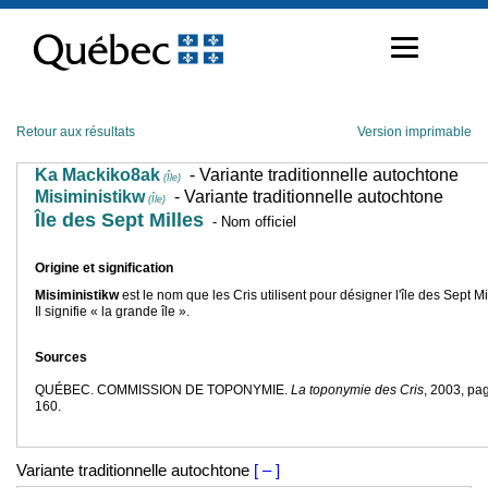
Passer
au
contenu
Retour aux résultats
Version imprimable
Ka Mackiko8ak
- Variante traditionnelle autochtone
(Île)
Misiministikw
- Variante traditionnelle autochtone
(Île)
Île des Sept Milles
- Nom officiel
Origine et signification
Misiministikw
est le nom que les Cris utilisent pour désigner l'île des Sept Mi
Il signifie « la grande île ».
Sources
QUÉBEC. COMMISSION DE TOPONYMIE.
La toponymie des Cris
, 2003, pa
160.
Variante traditionnelle autochtone
[ – ]