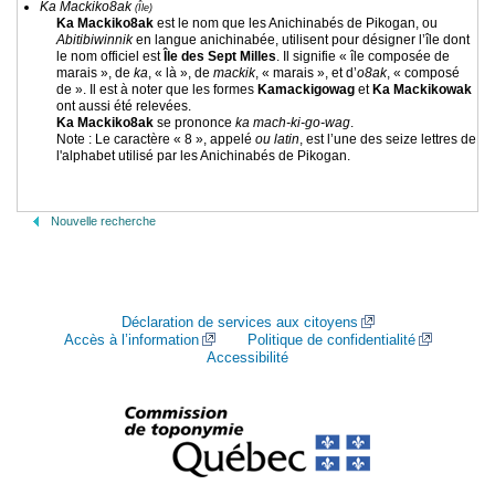
Ka Mackiko8ak
(Île)
Ka Mackiko8ak
est le nom que les Anichinabés de Pikogan, ou
Abitibiwinnik
en langue anichinabée, utilisent pour désigner l’île dont
le nom officiel est
Île des Sept Milles
. Il signifie « île composée de
marais », de
ka
, « là », de
mackik
, « marais », et d’
o8ak
, « composé
de ». Il est à noter que les formes
Kamackigowag
et
Ka Mackikowak
ont aussi été relevées.
Ka Mackiko8ak
se prononce
ka mach-ki-go-wag
.
Note : Le caractère « 8 », appelé
ou latin
, est l’une des seize lettres de
l'alphabet utilisé par les Anichinabés de Pikogan.
Nouvelle recherche
Déclaration de services aux citoyens
Accès à l’information
Politique de confidentialité
Accessibilité