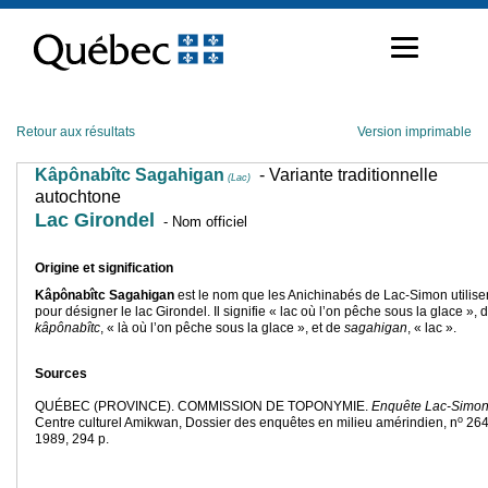
Passer
au
contenu
Retour aux résultats
Version imprimable
Kâpônabîtc Sagahigan
- Variante traditionnelle
(Lac)
autochtone
Lac Girondel
- Nom officiel
Origine et signification
Kâpônabîtc Sagahigan
est le nom que les Anichinabés de Lac-Simon utilise
pour désigner le lac Girondel. Il signifie « lac où l’on pêche sous la glace », 
kâpônabîtc
, « là où l’on pêche sous la glace », et de
sagahigan
, « lac ».
Sources
QUÉBEC (PROVINCE). COMMISSION DE TOPONYMIE.
Enquête Lac-Simo
o
Centre culturel Amikwan, Dossier des enquêtes en milieu amérindien, n
264
1989, 294 p.