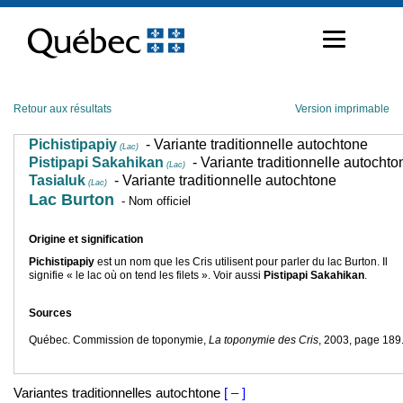
Passer
au
contenu
Retour aux résultats
Version imprimable
Pichistipapiy
- Variante traditionnelle autochtone
(Lac)
Pistipapi Sakahikan
- Variante traditionnelle autochto
(Lac)
Tasialuk
- Variante traditionnelle autochtone
(Lac)
Lac Burton
- Nom officiel
Origine et signification
Pichistipapiy
est un nom que les Cris utilisent pour parler du lac Burton. Il
signifie « le lac où on tend les filets ». Voir aussi
Pistipapi Sakahikan
.
Sources
Québec. Commission de toponymie,
La toponymie des Cris
, 2003, page 189
Variantes traditionnelles autochtone
[ – ]