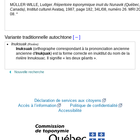
MÜLLER-WILLE, Ludger.
Répertoire toponymique inuit du Nunavik (Québec,
Canada)
, Institut culturel Avataq, 1987, page 182, 34L/08, numéro 26. MRI 2
08. *
Variante traditionnelle autochtone
[ – ]
Inuksuak
(Rivière)
Inuksuak
(orthographe correspondant à la prononciation ancienne
ancienne d'
Inukjuak
) est la forme correcte en inuktitut du nom de la
rivière Innuksuac. Il signifie « les deux géants ».
Nouvelle recherche
Déclaration de services aux citoyens
Accès à l’information
Politique de confidentialité
Accessibilité