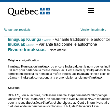
Passer
au
contenu
Retour aux résultats
Version imprimable
Innujjuap Kuunga
- Variante traditionnelle autochto
(Rivière)
Inuksuak
- Variante traditionnelle autochtone
(Rivière)
Rivière Innuksuac
- Nom officiel
Origine et signification
Innujjuap Kuunga
, ou
Inukjuak
, ou encore
Inuksuak
,
est le nom que les Inui
utilisent pour parler de la rivière Innuksuac. Il est à noter qu'
Inukjuak
est la f
correcte en inuktitut du nom de la rivière Innuksuac.
Inukjuak
signifie « les d
géants ».
Inuksuak
correspond à la prononciation ancienne d'
Inukjuak
.
Sources
DORAIS, Louis-Jacques, professeur émérite. Département d’anthropologie,
Université Laval, mars 2017, en collaboration avec Murielle NAGY, rédactric
pour la revue
Études/Inuit/Studies
et chercheuse au Centre interuniversitaire
d’études et de recherches autochtones (CIÉRA) de l’Université Laval.