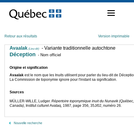
Passer
au
contenu
Retour aux résultats
Version imprimable
Avaalak
- Variante traditionnelle autochtone
(Lieu-dit)
Déception
- Nom officiel
Origine et signification
Avaalak
est le nom que les Inuits utilisent pour parler du lieu-dit de Déceptio
La Commission de toponymie ignore pour l'instant sa signification.
Sources
MÜLLER-WILLE, Ludger.
Répertoire toponymique inuit du Nunavik (Québec,
Canada)
, Institut culturel Avataq, 1987, page 356, 35J/02, numéro 26.
Nouvelle recherche