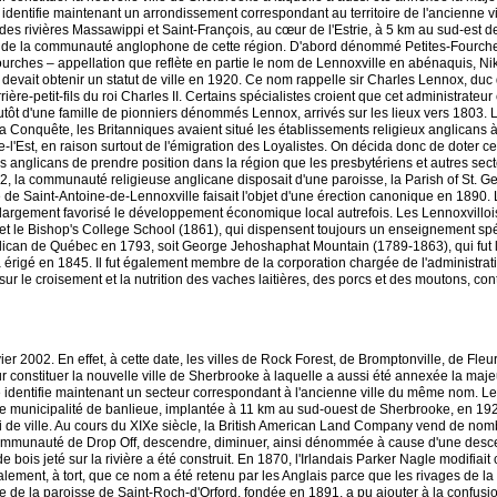
e identifie maintenant un arrondissement correspondant au territoire de l'ancienne vi
t des rivières Massawippi et Saint-François, au cœur de l'Estrie, à 5 km au sud-est 
ivités de la communauté anglophone de cette région. D'abord dénommé Petites-Fourche
ches – appellation que reflète en partie le nom de Lennoxville en abénaquis, Nikitot
 devait obtenir un statut de ville en 1920. Ce nom rappelle sir Charles Lennox, 
re-petit-fils du roi Charles II. Certains spécialistes croient que cet administrateur
 plutôt d'une famille de pionniers dénommés Lennox, arrivés sur les lieux vers 1803.
 la Conquête, les Britanniques avaient situé les établissements religieux anglicans 
l'Est, en raison surtout de l'émigration des Loyalistes. On décida donc de doter ce
 les anglicans de prendre position dans la région que les presbytériens et autres se
, la communauté religieuse anglicane disposait d'une paroisse, la Parish of St. Ge
que de Saint-Antoine-de-Lennoxville faisait l'objet d'une érection canonique en 18
argement favorisé le développement économique local autrefois. Les Lennoxvillois p
 et le Bishop's College School (1861), qui dispensent toujours un enseignement s
lican de Québec en 1793, soit George Jehoshaphat Mountain (1789-1863), qui fut 
a érigé en 1845. Il fut également membre de la corporation chargée de l'administratio
le croisement et la nutrition des vaches laitières, des porcs et des moutons, con
ier 2002. En effet, à cette date, les villes de Rock Forest, de Bromptonville, de Fle
 constituer la nouvelle ville de Sherbrooke à laquelle a aussi été annexée la majeu
e identifie maintenant un secteur correspondant à l'ancienne ville du même nom. Le te
ne municipalité de banlieue, implantée à 11 km au sud-ouest de Sherbrooke, en 1921,
i de ville. Au cours du XIXe siècle, la British American Land Company vend de nomb
communauté de Drop Off, descendre, diminuer, ainsi dénommée à cause d'une desce
de bois jeté sur la rivière a été construit. En 1870, l'Irlandais Parker Nagle modifia
ment, à tort, que ce nom a été retenu par les Anglais parce que les rivages de la r
ence de la paroisse de Saint-Roch-d'Orford, fondée en 1891, a pu ajouter à la confu