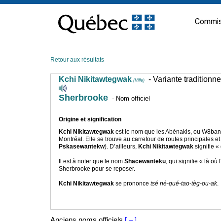
Passer
au
Commis
contenu
Retour aux résultats
Kchi Nikitawtegwak
- Variante traditionn
(Ville)
Sherbrooke
- Nom officiel
Origine et signification
Kchi Nikitawtegwak
est le nom que les Abénakis, ou W8banaki
Montréal. Elle se trouve au carrefour de routes principales et
Pskasewantekw
). D’ailleurs,
Kchi Nikitawtegwak
signifie «
Il est à noter que le nom
Shacewanteku
, qui signifie « là o
Sherbrooke pour se reposer.
Kchi Nikitawtegwak
se prononce
tsé né-qué-tao-tèg-ou-ak
.
Anciens noms officiels
[ – ]