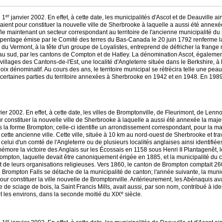
er
e 1
janvier 2002. En effet, à cette date, les municipalités d'Ascot et de Deauville ai
ent pour constituer la nouvelle ville de Sherbrooke à laquelle a aussi été annexée 
tifie maintenant un secteur correspondant au territoire de l'ancienne municipalité du
d'arpentage émise par le Comité des terres du Bas-Canada le 20 juin 1792 renferme
 du Vermont, à la tête d'un groupe de Loyalistes, entreprend de défricher la frange
 au sud, par les cantons de Compton et de Hatley. La dénomination Ascot, également
lages des Cantons-de-l'Est, une localité d'Angleterre située dans le Berkshire, à l
ix dénominatif. Au cours des ans, le territoire municipal se rétrécira telle une pea
ertaines parties du territoire annexées à Sherbrooke en 1942 et en 1948. En 1989, l
ier 2002. En effet, à cette date, les villes de Bromptonville, de Fleurimont, de Lenn
 constituer la nouvelle ville de Sherbrooke à laquelle a aussi été annexée la majeu
 la forme Brompton; celle-ci identifie un arrondissement correspondant, pour la maje
re cette ancienne ville. Cette ville, située à 10 km au nord-ouest de Sherbrooke et tra
elui d'un comté de l'Angleterre ou de plusieurs localités anglaises ainsi identif
mémore la victoire des Anglais sur les Écossais en 1158 sous Henri II Plantagenêt, 
ompton, laquelle devait être canoniquement érigée en 1885, et la municipalité du
s et de leurs organisations religieuses. Vers 1860, le canton de Brompton comptait 
e Brompton Falls se détache de la municipalité de canton; l'année suivante, la munici
pour constituer la ville nouvelle de Bromptonville. Antérieurement, les Abénaquis av
sciage de bois, la Saint Francis Mills, avait aussi, par son nom, contribué à identi
e
t les environs, dans la seconde moitié du XIX
siècle.
er