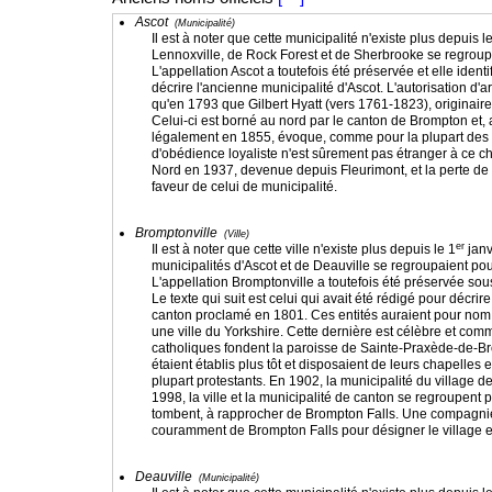
Ascot
(Municipalité)
Il est à noter que cette municipalité n'existe plus depuis l
Lennoxville, de Rock Forest et de Sherbrooke se regroupai
L'appellation Ascot a toutefois été préservée et elle iden
décrire l'ancienne municipalité d'Ascot. L'autorisation 
qu'en 1793 que Gilbert Hyatt (vers 1761-1823), originaire
Celui-ci est borné au nord par le canton de Brompton et,
légalement en 1855, évoque, comme pour la plupart des vil
d'obédience loyaliste n'est sûrement pas étranger à ce cho
Nord en 1937, devenue depuis Fleurimont, et la perte de c
faveur de celui de municipalité.
Bromptonville
(Ville)
er
Il est à noter que cette ville n'existe plus depuis le 1
janv
municipalités d'Ascot et de Deauville se regroupaient pour
L'appellation Bromptonville a toutefois été préservée sous
Le texte qui suit est celui qui avait été rédigé pour décri
canton proclamé en 1801. Ces entités auraient pour nom c
une ville du Yorkshire. Cette dernière est célèbre et com
catholiques fondent la paroisse de Sainte-Praxède-de-Br
étaient établis plus tôt et disposaient de leurs chapelle
plupart protestants. En 1902, la municipalité du village d
1998, la ville et la municipalité de canton se regroupent 
tombent, à rapprocher de Brompton Falls. Une compagnie de 
couramment de Brompton Falls pour désigner le village e
Deauville
(Municipalité)