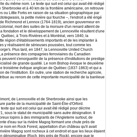
lle du même nom. Le texte qui suit est celui qui avait été rédigé
de Sherbrooke et à 40 km de la frontière américaine, on retrouve
s ou Little Forks en raison de sa situation géographique par
egwasis, la petite rivière qui fourche –, l'endroit a été érigé
duc de Richmond et Lennox (1764-1819), ancien gouverneur en
 colonial, mort des suites de la morsure d'un renard atteint de
 La fondation et le développement de Lennoxville résultent d'une
à Québec, à Trois-Rivières et à Montréal, vers 1840, la
tte région d'établissements importants et de les implanter à
ctes y réalisaient de sérieuses poussées, tout comme les
orge's. Plus tard, en 1847, la Lennoxville United Church
90. La présence des compagnies ferroviaires du Canadien
euvent s'enorgueillir de la présence d'institutions de prestige
pécialisé de grande qualité. Le nom Bishop évoque le deuxième
le troisième évêque anglican de Québec (1837-1863) et qui a
n de l'institution. En outre, une station de recherche agricole,
tribue au renom de cette importante municipalité de la banlieue
urimont, de Lennoxville et de Sherbrooke ainsi que les
re partie de la municipalité de Saint-Élie-d'Orford.
xte qui suit est celui qui avait été rédigé pour décrire
 sous le statut de municipalité sans autre désignation. Il
reux lopins à des immigrants de l'Angleterre surtout, de
nte d'eau sur la rivière Magog formant une chute près de
it ce nom en Rock Forest, appellation d'un château qu'il avait
ivière Magog sont rocheux à cet endroit et que les lieux étaient
sion dénominative (Roch, très près de Rock), encore que le