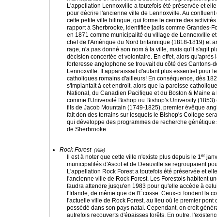
L'appellation Lennoxville a toutefois été préservée et ell
pour décrire l'ancienne ville de Lennoxville. Au confluen
cette petite ville bilingue, qui forme le centre des act
rapport à Sherbrooke, identifiée jadis comme Grandes-Four
en 1871 comme municipalité du village de Lennoxville et
chef de l'Amérique du Nord britannique (1818-1819) et arriè
rage, n'a pas donné son nom à la ville, mais qu'il s'agit
décision concertée et volontaire. En effet, alors qu'après
forteresse anglophone se trouvait du côté des Cantons-de-
Lennoxville. Il apparaissait d'autant plus essentiel pour
catholiques romains d'ailleurs! En conséquence, dès 1822
s'implantait à cet endroit, alors que la paroisse catholi
National, du Canadien Pacifique et du Boston & Maine a l
comme l'Université Bishop ou Bishop's University (1853)
fils de Jacob Mountain (1749-1825), premier évêque ang
fait don des terrains sur lesquels le Bishop's College ser
qui développe des programmes de recherche génétique sur 
de Sherbrooke.
Rock Forest
(Ville)
er
Il est à noter que cette ville n'existe plus depuis le 1
janv
municipalités d'Ascot et de Deauville se regroupaient pour
L'appellation Rock Forest a toutefois été préservée et ell
l'ancienne ville de Rock Forest. Les Forestois habitent u
faudra attendre jusqu'en 1983 pour qu'elle accède à celu
l'Irlande, de même que de l'Écosse. Ceux-ci fondent la 
l'actuelle ville de Rock Forest, au lieu où le premier pont 
possédé dans son pays natal. Cependant, on croit générale
autrefois recouverts d'épaisses forêts. En outre, l'exist