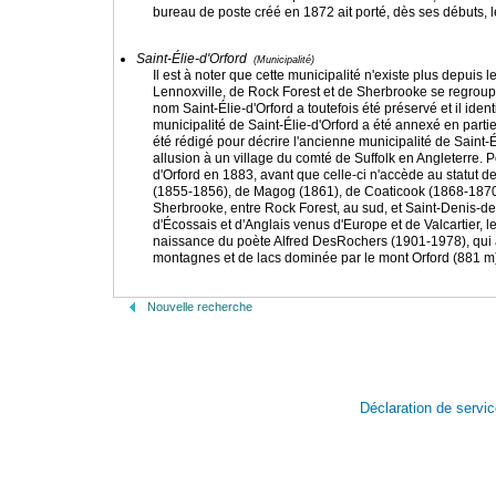
bureau de poste créé en 1872 ait porté, dès ses débuts, 
Saint-Élie-d'Orford
(Municipalité)
Il est à noter que cette municipalité n'existe plus depuis l
Lennoxville, de Rock Forest et de Sherbrooke se regroupai
nom Saint-Élie-d'Orford a toutefois été préservé et il iden
municipalité de Saint-Élie-d'Orford a été annexé en partie
été rédigé pour décrire l'ancienne municipalité de Saint-É
allusion à un village du comté de Suffolk en Angleterre. P
d'Orford en 1883, avant que celle-ci n'accède au statut
(1855-1856), de Magog (1861), de Coaticook (1868-1870) e
Sherbrooke, entre Rock Forest, au sud, et Saint-Denis-de-
d'Écossais et d'Anglais venus d'Europe et de Valcartier, 
naissance du poète Alfred DesRochers (1901-1978), qui a 
montagnes et de lacs dominée par le mont Orford (881 m).
Nouvelle recherche
Déclaration de servi