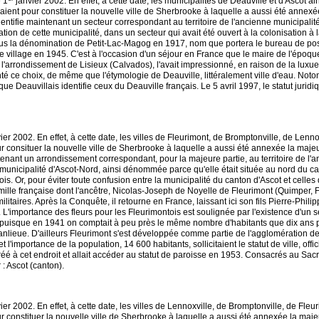
e 1
janvier 2002. En effet, à cette date, les municipalités de Deauville et d'Ascot ai
ent pour constituer la nouvelle ville de Sherbrooke à laquelle a aussi été annexée 
identifie maintenant un secteur correspondant au territoire de l'ancienne municipalit
ation de cette municipalité, dans un secteur qui avait été ouvert à la colonisation à
sous la dénomination de Petit-Lac-Magog en 1917, nom que portera le bureau de poste
de village en 1945. C'est à l'occasion d'un séjour en France que le maire de l'époq
 l'arrondissement de Lisieux (Calvados), l'avait impressionné, en raison de la luxueu
té ce choix, de même que l'étymologie de Deauville, littéralement ville d'eau. Noton
ue Deauvillais identifie ceux du Deauville français. Le 5 avril 1997, le statut juridi
ier 2002. En effet, à cette date, les villes de Fleurimont, de Bromptonville, de Lenn
 consituer la nouvelle ville de Sherbrooke à laquelle a aussi été annexée la majeur
ntenant un arrondissement correspondant, pour la majeure partie, au territoire de l'a
 municipalité d'Ascot-Nord, ainsi dénommée parce qu'elle était située au nord du cant
ois. Or, pour éviter toute confusion entre la municipalité du canton d'Ascot et celle
mille française dont l'ancêtre, Nicolas-Joseph de Noyelle de Fleurimont (Quimper, 
litaires. Après la Conquête, il retourne en France, laissant ici son fils Pierre-Phil
L'importance des fleurs pour les Fleurimontois est soulignée par l'existence d'un se
 puisque en 1941 on comptait à peu près le même nombre d'habitants que dix ans p
 banlieue. D'ailleurs Fleurimont s'est développée comme partie de l'agglomération d
t l'importance de la population, 14 600 habitants, sollicitaient le statut de ville, o
é à cet endroit et allait accéder au statut de paroisse en 1953. Consacrés au Sac
 : Ascot (canton).
ier 2002. En effet, à cette date, les villes de Lennoxville, de Bromptonville, de Fle
 constituer la nouvelle ville de Sherbrooke à laquelle a aussi été annexée la majeu