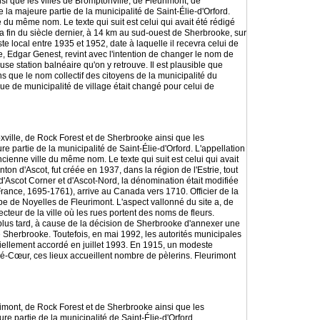
nsi que les villes de Bromptonville, de Fleurimont, de
la majeure partie de la municipalité de Saint-Élie-d'Orford.
é du même nom. Le texte qui suit est celui qui avait été rédigé
 la fin du siècle dernier, à 14 km au sud-ouest de Sherbrooke, sur
 local entre 1935 et 1952, date à laquelle il recevra celui de
ue, Edgar Genest, revint avec l'intention de changer le nom de
se station balnéaire qu'on y retrouve. Il est plausible que
s que le nom collectif des citoyens de la municipalité du
que de municipalité de village était changé pour celui de
oxville, de Rock Forest et de Sherbrooke ainsi que les
e partie de la municipalité de Saint-Élie-d'Orford. L'appellation
ncienne ville du même nom. Le texte qui suit est celui qui avait
on d'Ascot, fut créée en 1937, dans la région de l'Estrie, tout
s d'Ascot Corner et d'Ascot-Nord, la dénomination était modifiée
France, 1695-1761), arrive au Canada vers 1710. Officier de la
ippe de Noyelles de Fleurimont. L'aspect vallonné du site a, de
cteur de la ville où les rues portent des noms de fleurs.
lus tard, à cause de la décision de Sherbrooke d'annexer une
e Sherbrooke. Toutefois, en mai 1992, les autorités municipales
fficiellement accordé en juillet 1993. En 1915, un modeste
ré-Cœur, ces lieux accueillent nombre de pèlerins. Fleurimont
urimont, de Rock Forest et de Sherbrooke ainsi que les
re partie de la municipalité de Saint-Élie-d'Orford.