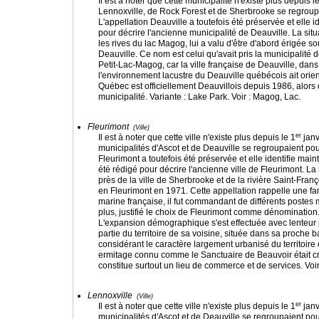
Il est à noter que cette municipalité n'existe plus depuis l
Lennoxville, de Rock Forest et de Sherbrooke se regroupai
L'appellation Deauville a toutefois été préservée et elle 
pour décrire l'ancienne municipalité de Deauville. La situ
les rives du lac Magog, lui a valu d'être d'abord érigée 
Deauville. Ce nom est celui qu'avait pris la municipalité 
Petit-Lac-Magog, car la ville française de Deauville, dans
l'environnement lacustre du Deauville québécois ait orien
Québec est officiellement Deauvillois depuis 1986, alors q
municipalité. Variante : Lake Park. Voir : Magog, Lac.
Fleurimont
(Ville)
er
Il est à noter que cette ville n'existe plus depuis le 1
janv
municipalités d'Ascot et de Deauville se regroupaient pour
Fleurimont a toutefois été préservée et elle identifie mai
été rédigé pour décrire l'ancienne ville de Fleurimont. La
près de la ville de Sherbrooke et de la rivière Saint-Franç
en Fleurimont en 1971. Cette appellation rappelle une fa
marine française, il fut commandant de différents postes mi
plus, justifié le choix de Fleurimont comme dénomination. 
L'expansion démographique s'est effectuée avec lenteur
partie du territoire de sa voisine, située dans sa proche
considérant le caractère largement urbanisé du territoire e
ermitage connu comme le Sanctuaire de Beauvoir était cré
constitue surtout un lieu de commerce et de services. Voir
Lennoxville
(Ville)
er
Il est à noter que cette ville n'existe plus depuis le 1
janv
municipalités d'Ascot et de Deauville se regroupaient pour