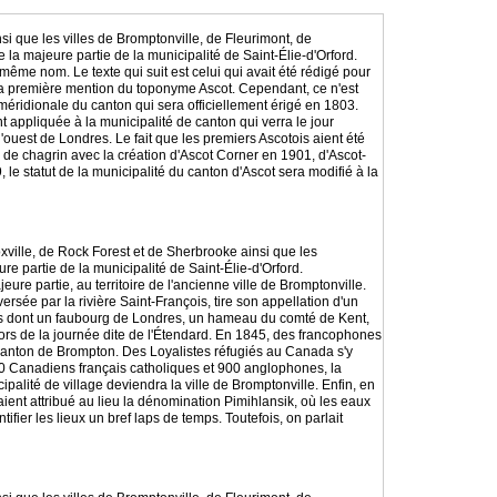
nsi que les villes de Bromptonville, de Fleurimont, de
la majeure partie de la municipalité de Saint-Élie-d'Orford.
 même nom. Le texte qui suit est celui qui avait été rédigé pour
 la première mention du toponyme Ascot. Cependant, ce n'est
 méridionale du canton qui sera officiellement érigé en 1803.
 appliquée à la municipalité de canton qui verra le jour
'ouest de Londres. Le fait que les premiers Ascotois aient été
u de chagrin avec la création d'Ascot Corner en 1901, d'Ascot-
e statut de la municipalité du canton d'Ascot sera modifié à la
oxville, de Rock Forest et de Sherbrooke ainsi que les
re partie de la municipalité de Saint-Élie-d'Orford.
ure partie, au territoire de l'ancienne ville de Bromptonville.
versée par la rivière Saint-François, tire son appellation d'un
iées dont un faubourg de Londres, un hameau du comté de Kent,
lors de la journée dite de l'Étendard. En 1845, des francophones
 canton de Brompton. Des Loyalistes réfugiés au Canada s'y
260 Canadiens français catholiques et 900 anglophones, la
palité de village deviendra la ville de Bromptonville. Enfin, en
aient attribué au lieu la dénomination Pimihlansik, où les eaux
fier les lieux un bref laps de temps. Toutefois, on parlait