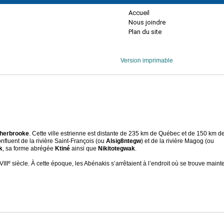
Accueil
Nous joindre
Plan du site
Version imprimable
herbrooke
. Cette ville estrienne est distante de 235 km de Québec et de 150 km d
onfluent de la rivière Saint-François (ou
Alsig8ntegw
) et de la rivière Magog (ou
k
, sa forme abrégée
Ktiné
ainsi que
Nikitotegwak
.
e
VIII
siècle. À cette époque, les Abénakis s’arrêtaient à l’endroit où se trouve maint