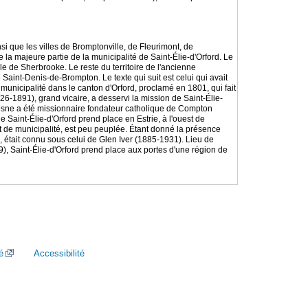
nsi que les villes de Bromptonville, de Fleurimont, de
la majeure partie de la municipalité de Saint-Élie-d'Orford. Le
lle de Sherbrooke. Le reste du territoire de l'ancienne
 Saint-Denis-de-Brompton. Le texte qui suit est celui qui avait
r municipalité dans le canton d'Orford, proclamé en 1801, qui fait
826-1891), grand vicaire, a desservi la mission de Saint-Élie-
resne a été missionnaire fondateur catholique de Compton
Saint-Élie-d'Orford prend place en Estrie, à l'ouest de
ut de municipalité, est peu peuplée. Étant donné la présence
, était connu sous celui de Glen Iver (1885-1931). Lieu de
, Saint-Élie-d'Orford prend place aux portes d'une région de
é
Accessibilité