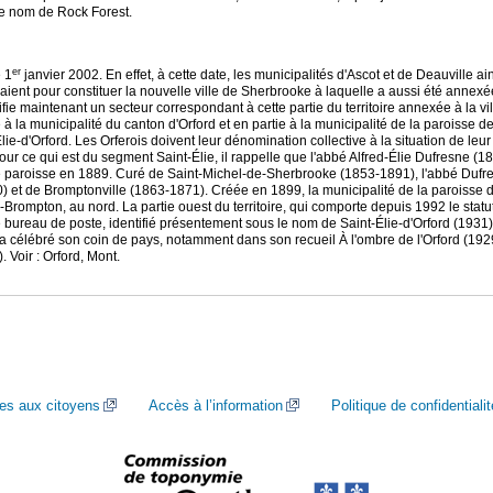
le nom de Rock Forest.
er
e 1
janvier 2002. En effet, à cette date, les municipalités d'Ascot et de Deauville ai
ent pour constituer la nouvelle ville de Sherbrooke à laquelle a aussi été annexée 
tifie maintenant un secteur correspondant à cette partie du territoire annexée à la vi
 à la municipalité du canton d'Orford et en partie à la municipalité de la paroisse de
lie-d'Orford. Les Orferois doivent leur dénomination collective à la situation de leu
our ce qui est du segment Saint-Élie, il rappelle que l'abbé Alfred-Élie Dufresne (1
 de paroisse en 1889. Curé de Saint-Michel-de-Sherbrooke (1853-1891), l'abbé Duf
t de Bromptonville (1863-1871). Créée en 1899, la municipalité de la paroisse de 
Brompton, au nord. La partie ouest du territoire, qui comporte depuis 1992 le stat
le bureau de poste, identifié présentement sous le nom de Saint-Élie-d'Orford (1931)
célébré son coin de pays, notamment dans son recueil À l'ombre de l'Orford (1929)
 Voir : Orford, Mont.
ces aux citoyens
Accès à l’information
Politique de confidentialit