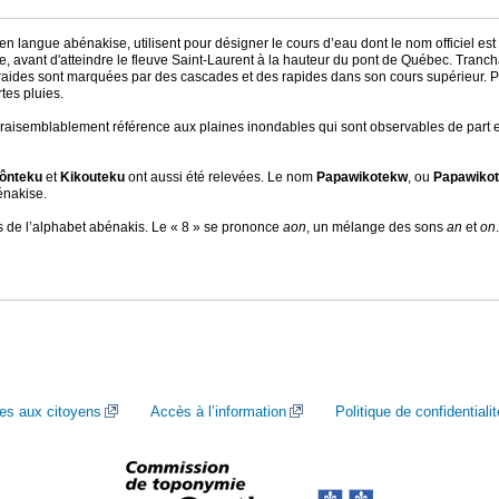
en langue abénakise, utilisent pour désigner le cours d’eau dont le nom officiel est
le, avant d'atteindre le fleuve Saint-Laurent à la hauteur du pont de Québec. Tranch
 raides sont marquées par des cascades et des rapides dans son cours supérieur. Pu
tes pluies.
it vraisemblablement référence aux plaines inondables qui sont observables de part e
ônteku
et
Kikouteku
ont aussi été relevées. Le nom
Papawikotekw
, ou
Papawiko
énakise.
res de l’alphabet abénakis. Le « 8 » se prononce
aon
, un mélange des sons
an
et
on
.
ces aux citoyens
Accès à l’information
Politique de confidentialit