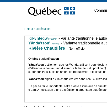
Passer
au
Commis
contenu
Retour aux résultats
Kik8ntegw
- Variante traditionnelle aut
(Rivière)
Yända'tsou'
- Variante traditionnelle au
(Rivière)
Rivière Chaudière
- Nom officiel
Origine et signification
Yända’tsou’
est le nom que les Wendat utilisent pour désigne
d'atteindre le fleuve Saint-Laurent à la hauteur du pont de 
supérieur. Puis, juste en amont de Beauceville, elle coule da
Yända’tsou’
signifie « la chaudière est dans l’eau ». Il n’es
De par sa taille importante, cette rivière est un axe de circ
d’eau. À l’occasion d’une expédition d’arpentage guidée par