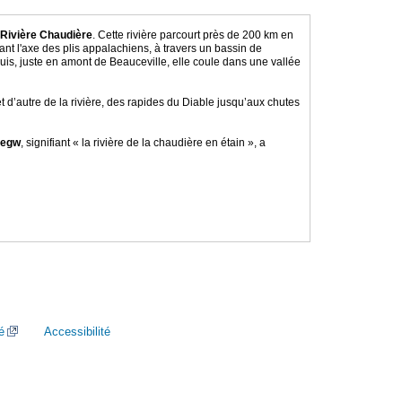
Rivière Chaudière
. Cette rivière parcourt près de 200 km en
ant l'axe des plis appalachiens, à travers un bassin de
is, juste en amont de Beauceville, elle coule dans une vallée
t d’autre de la rivière, des rapides du Diable jusqu’aux chutes
tegw
, signifiant « la rivière de la chaudière en étain », a
é
Accessibilité