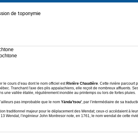
sion de toponymie
ochtone
tochtone
r le cours d’eau dont le nom officiel est
Rivière Chaudière
. Cette rivière parcourt
Québec. Tranchant l'axe des plis appalachiens, elle reçoit de nombreux affluents.
ns une vallée étalée, régulièrement inondée au printemps ou lors de fortes pluies.
t d’ailleurs pas improbable que le nom
Yända’tsou’
, par l’intermédiaire de sa traduc
ulation traditionnel majeur pour le déplacement des Wendat; ceux-ci accédaient à leur
 13 Wendat, l’ingénieur John Montresor note, en 1761, le nom wendat de cette riviè