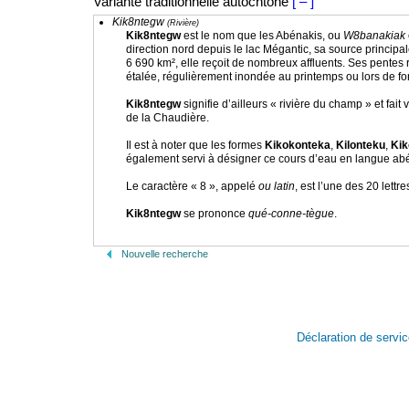
Variante traditionnelle autochtone
[ – ]
Kik8ntegw
(Rivière)
Kik8ntegw
est le nom que les Abénakis, ou
W8banakiak
direction nord depuis le lac Mégantic, sa source principa
6 690 km², elle reçoit de nombreux affluents. Ses pentes
étalée, régulièrement inondée au printemps ou lors de for
Kik8ntegw
signifie d’ailleurs « rivière du champ » et fa
de la Chaudière.
Il est à noter que les formes
Kikokonteka
,
Kilonteku
,
Kik
également servi à désigner ce cours d’eau en langue ab
Le caractère « 8 », appelé
ou latin
, est l’une des 20 lett
Kik8ntegw
se prononce
qué-conne-tègue
.
Nouvelle recherche
Déclaration de servi