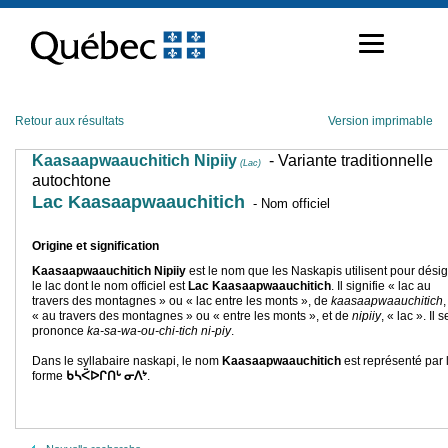
Passer
au
contenu
Retour aux résultats
Version imprimable
Kaasaapwaauchitich Nipiiy
- Variante traditionnelle
(Lac)
autochtone
Lac Kaasaapwaauchitich
- Nom officiel
Origine et signification
Kaasaapwaauchitich Nipiiy
est le nom que les Naskapis utilisent pour dési
le lac dont le nom officiel est
Lac Kaasaapwaauchitich
. Il signifie « lac au
travers des montagnes » ou « lac entre les monts », de
kaasaapwaauchitich
,
« au travers des montagnes » ou « entre les monts », et de
nipiiy
, « lac ». Il s
prononce
ka-sa-wa-ou-chi-tich ni-piy
.
Dans le syllabaire naskapi, le nom
Kaasaapwaauchitich
est représenté par 
forme
ᑲᓴᑈᐅᒋᑎᒡ ᓂᐱᔾ
.