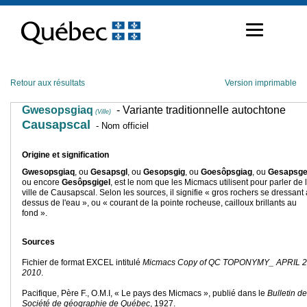
Passer
au
contenu
Retour aux résultats
Version imprimable
Gwesopsgiaq
- Variante traditionnelle autochtone
(Ville)
Causapscal
- Nom officiel
Origine et signification
Gwesopsgiaq
, ou
Gesapsgl
, ou
Gesopsgig
, ou
Goesôpsgiag
, ou
Gesapsge
ou encore
Gesôpsgigel
,
est le nom que les Micmacs utilisent pour parler de 
ville de Causapscal. Selon les sources, il signifie « gros rochers se dressant
dessus de l'eau », ou « courant de la pointe rocheuse, cailloux brillants au
fond ».
Sources
Fichier de format EXCEL intitulé
Micmacs Copy of QC TOPONYMY_ APRIL 
2010
.
Pacifique, Père F., O.M.I,
« Le pays des Micmacs », publié dans le
Bulletin de
Société de géographie de Québec
, 1927.