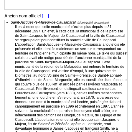
Ancien nom officiel
[ – ]
Saint-Jacques-le-Majeur-de-Causapscal
(Municipalité de paroisse)
Il est à noter que cette municipalité n'existe plus depuis le 31
décembre 1997. En effet, à cette date, la municipalité de la paroisse
de Saint-Jacques-le-Majeur-de-Causapscal et la ville de Causapscal
se regroupaient pour constituer la nouvelle ville de Causapscal.
L'appellation Saint-Jacques-le-Majeur-de-Causapscal a toutefois été
préservée et elle identifie maintenant un secteur correspondant au
territoire de l'ancienne municipalité du même nom. Le texte qui suit est
celui qui avait été rédigé pour décrire l'ancienne municipalité de la
paroisse de Saint-Jacques-le-Majeur-de-Causapscal. Cette
municipalité de la région de la Matapédia, qui entoure le territoire de
la ville de Causapscal, est voisine d'Amqui, à une quinzaine de
kilomètres, au nord. Voisine de Sainte-Florence, de Saint-Raphaël-
d'Albertville et de Sainte-Marguerite, elle est constituée d'une étendue
qui couvre plus de 150 km² et arrosée par les rivières Matapédia et
Causapscal. Primitivement, on distinguait ces lieux comme Les
Fourches-de-Causapscal (vers 1830), car les rivières mentionnées
forment ici une fourche en s'y rejoignant. En 1870, la paroisse qui
donnera son nom à la municipalité est fondée, puis érigée d'abord
canoniquement en paroisse en 1896 et civilement en 1897. L'année
suivante, la municipalité de paroisse homonyme était créée, par
détachement des cantons de Humqui, de Matalik, de Lepage et de
Casupscull. L'appellation retenue, si elle évoque saint Jacques le
Majeur, fils de Salomé et Zébédée, apôtre du Ier siècle, rend
davantage hommage à James (Jacques en français) Smith, né à