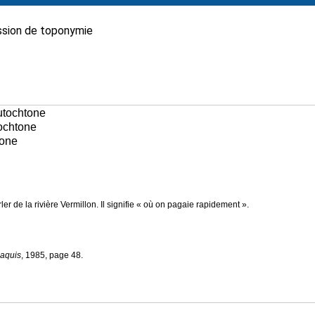
sion de toponymie
autochtone
tochtone
tone
er de la rivière Vermillon. Il signifie « où on pagaie rapidement ».
aquis
, 1985, page 48.