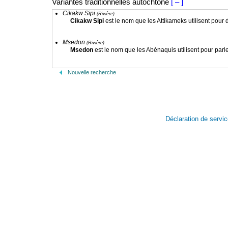
Variantes traditionnelles autochtone
[ – ]
Cikakw Sipi
(Rivière)
Cikakw Sipi
est le nom que les Attikameks utilisent pour dé
Msedon
(Rivière)
Msedon
est le nom que les Abénaquis utilisent pour parler
Nouvelle recherche
Déclaration de servi