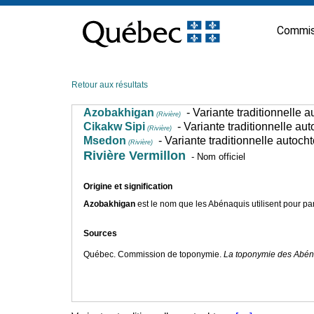
Passer
au
Commis
contenu
Retour aux résultats
Azobakhigan
- Variante traditionnelle 
(Rivière)
Cikakw Sipi
- Variante traditionnelle au
(Rivière)
Msedon
- Variante traditionnelle autoch
(Rivière)
Rivière Vermillon
- Nom officiel
Origine et signification
Azobakhigan
est le nom que les Abénaquis utilisent pour parl
Sources
Québec. Commission de toponymie.
La toponymie des Abén