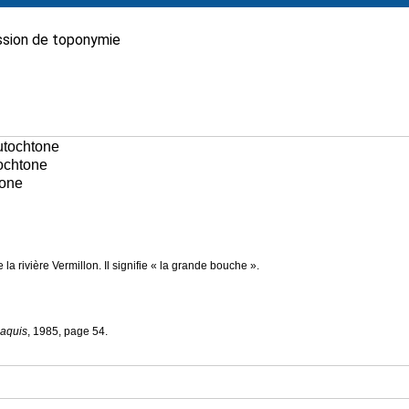
sion de toponymie
autochtone
tochtone
tone
la rivière Vermillon. Il signifie « la grande bouche ».
aquis
, 1985, page 54.