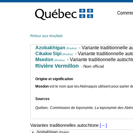
Passer
au
Commis
contenu
Retour aux résultats
Azobakhigan
- Variante traditionnelle 
(Rivière)
Cikakw Sipi
- Variante traditionnelle au
(Rivière)
Msedon
- Variante traditionnelle autoch
(Rivière)
Rivière Vermillon
- Nom officiel
Origine et signification
Msedon
est le nom que les Abénaquis utilisent pour parler de 
Sources
Québec. Commission de toponymie.
La toponymie des Abén
Variantes traditionnelles autochtone
[ – ]
Azobakhigan
(Rivière)