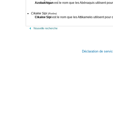
Azobakhigan
est le nom que les Abénaquis utilisent pour 
Cikakw Sipi
(Rivière)
Cikakw Sipi
est le nom que les Attikameks utilisent pour dé
Nouvelle recherche
Déclaration de servi