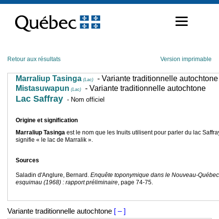
Passer
au
contenu
Retour aux résultats
Version imprimable
Marraliup Tasinga
- Variante traditionnelle autochtone
(Lac)
Mistasuwapun
- Variante traditionnelle autochtone
(Lac)
Lac Saffray
- Nom officiel
Origine et signification
Marraliup Tasinga
est le nom que les Inuits utilisent pour parler du lac Saffray.
signifie « le lac de Marralik ».
Sources
Saladin d'Anglure, Bernard.
Enquête toponymique dans le Nouveau-Québec
esquimau (1968) : rapport préliminaire
, page 74-75.
Variante traditionnelle autochtone
[ – ]