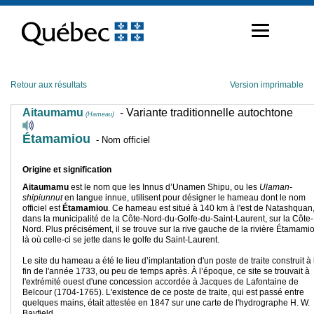
Passer
au
contenu
Retour aux résultats
Version imprimable
Aitaumamu
- Variante traditionnelle autochtone
(Hameau)
Étamamiou
- Nom officiel
Origine et signification
Aitaumamu
est le nom que les Innus d’Unamen Shipu, ou les
Ulaman-
shipiunnut
en langue innue, utilisent pour désigner le hameau dont le nom
officiel est
Étamamiou
. Ce hameau est situé à 140 km à l'est de Natashquan
dans la municipalité de la Côte-Nord-du-Golfe-du-Saint-Laurent, sur la Côte-
Nord. Plus précisément, il se trouve sur la rive gauche de la rivière Étamami
là où celle-ci se jette dans le golfe du Saint-Laurent.
Le site du hameau a été le lieu d’implantation d'un poste de traite construit à 
fin de l'année 1733, ou peu de temps après. À l’époque, ce site se trouvait à
l'extrémité ouest d'une concession accordée à Jacques de Lafontaine de
Belcour (1704-1765). L'existence de ce poste de traite, qui est passé entre
quelques mains, était attestée en 1847 sur une carte de l'hydrographe H. W.
Bayfield.