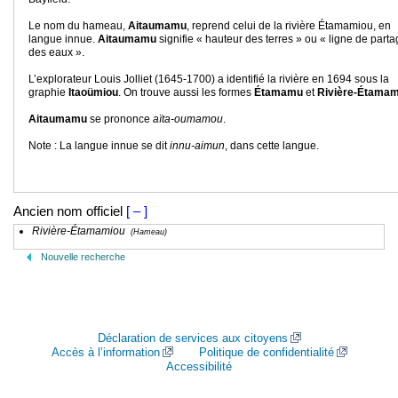
Le nom du hameau,
Aitaumamu
, reprend celui de la rivière Étamamiou, en
langue innue.
Aitaumamu
signifie « hauteur des terres » ou « ligne de part
des eaux ».
L’explorateur Louis Jolliet (1645-1700) a identifié la rivière en 1694 sous la
graphie
Itaoümiou
. On trouve aussi les formes
Étamamu
et
Rivière-Étamam
Aitaumamu
se prononce
aïta-oumamou
.
Note : La langue innue se dit
innu-aimun
, dans cette langue.
Ancien nom officiel
[ – ]
Rivière-Étamamiou
(Hameau)
Nouvelle recherche
Déclaration de services aux citoyens
Accès à l’information
Politique de confidentialité
Accessibilité